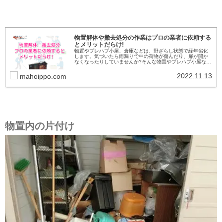
物置解体や撤去処分の作業はプロの業者に依頼する
とメリットだらけ!
物置やプレハブ小屋、倉庫などは、野ざらし状態で経年劣化
します。気づいたら雨漏りで中の荷物が傷んだり、扉が開か
なくなったりしていませんか?そんな物置やプレハブ小屋な
ど、どう解体・撤去すべきか解説します! 物置解体、撤去な
ら魔法使い一歩■台...
2022.11.13
mahoippo.com
物置内の片付け