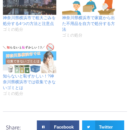
神奈川県横浜市で粗大ごみを
神奈川県横浜市で家庭から出
処分する4つの方法と注意点
た不用品を自力で処分する方
ゴミの処分
法
ゴミの処分
知らないと恥ずかしい！?神
奈川県横浜市では収集できな
いゴミとは
ゴミの処分
Share:
Facebook
Twitter