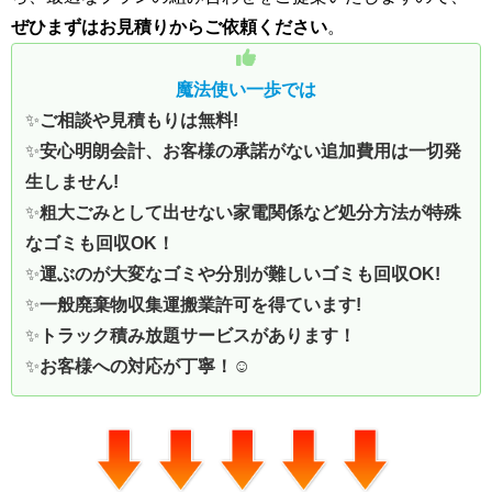
ぜひまずはお見積りからご依頼ください
。
魔法使い一歩では
✨
ご相談や見積もりは無料!
✨
安心明朗会計、お客様の承諾がない追加費用は一切発
生しません!
✨
粗大ごみとして出せない家電関係など処分方法が特殊
なゴミも回収OK！
✨
運ぶのが大変なゴミや分別が難しいゴミも回収OK!
✨
一般廃棄物収集運搬業許可を得ています!
✨
トラック積み放題サービスがあります！
✨
お客様への対応が丁寧！
☺️