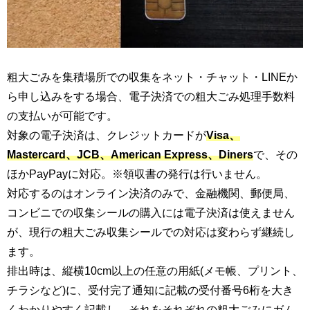
粗大ごみを集積場所での収集をネット・チャット・LINEか
ら申し込みをする場合、電子決済での粗大ごみ処理手数料
の支払いが可能です。
対象の電子決済は、クレジットカードが
Visa、
Mastercard、JCB、American Express、Diners
で、その
ほかPayPayに対応。※領収書の発行は行いません。
対応するのはオンライン決済のみで、金融機関、郵便局、
コンビニでの収集シールの購入には電子決済は使えません
が、現行の粗大ごみ収集シールでの対応は変わらず継続し
ます。
排出時は、縦横10cm以上の任意の用紙(メモ帳、プリント、
チラシなど)に、受付完了通知に記載の受付番号6桁を大き
くわかりやすく記載し、それをそれぞれの粗大ごみにガム