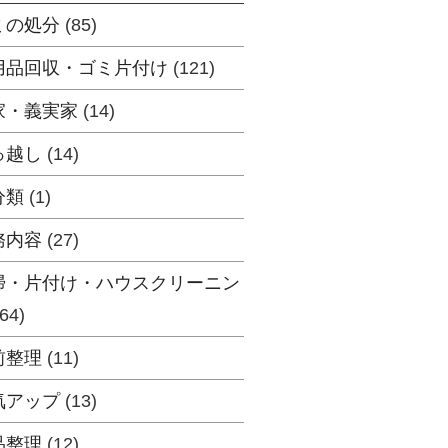
ミの処分
(85)
用品回収・ゴミ片付け
(121)
家・義実家
(14)
っ越し
(14)
分類
(1)
務内容
(27)
掃・片付け・ハウスクリーニン
64)
前整理
(11)
気アップ
(13)
品整理
(12)