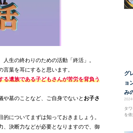
、人生の終わりのための活動「終活」。
の言葉を耳にすると思います。
グ
する遺族である子どもさんが苦労を背負う
ョ
み
儀や墓のことなど、ご自身でないと
お子さ
202
タワ
を依
目的についてまずは知っておきましょう。
力、決断力などが必要となりますので、御