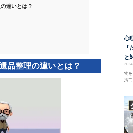
理の違いとは？
心
「
と
遺品整理の違いとは？
202
物を
捨て