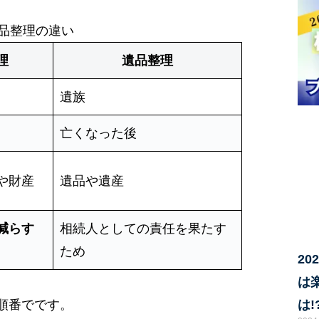
品整理の違い
理
遺品整理
遺族
亡くなった後
や財産
遺品や遺産
減らす
相続人としての責任を果たす
ため
2
は
順番でです。
は!