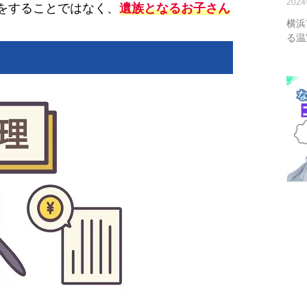
202
をすることではなく、
遺族となるお子さん
横浜
る温