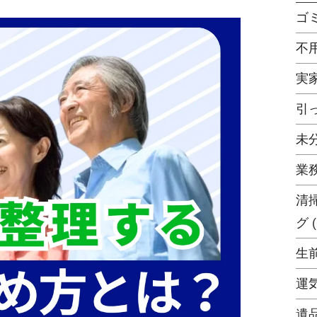
ゴ
不
実
引
未
業
清
グ
(
生
運
遺